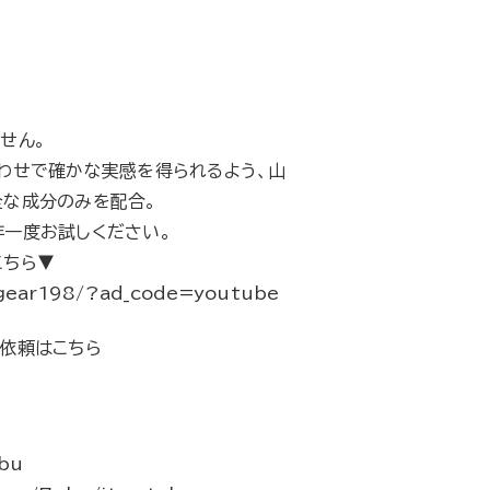
せん。
わせで確かな実感を得られるよう、山
全な成分のみを配合。
一度お試しください。
こちら▼
edgear198/?ad_code=youtube
依頼はこちら
obu