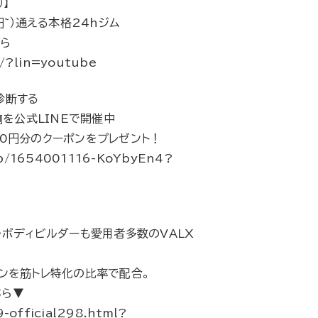
）】
円~）通える本格24hジム
ちら
m/?lin=youtube
診断する
』を公式LINEで開催中
00円分のクーポンをプレゼント！
app/1654001116-KoYbyEn4?
・ボディビルダーも愛用者多数のVALX
ニンを筋トレ特化の比率で配合。
ちら▼
a9-official298.html?