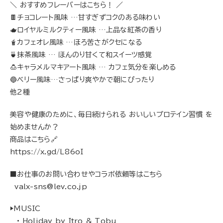
＼ おすすめフレーバーはこちら！ ／
🍫チョコレート風味 …甘すぎずコクのある味わい
🫖ロイヤルミルクティー風味 …上品な紅茶の香り
🧋カフェオレ風味 …ほろ苦さがクセになる
🍵抹茶風味 … ほんのり甘くて和スイーツ感覚
🍮キャラメルマキアート風味 … カフェ気分を楽しめる
🔵ベリー風味…さっぱり爽やかで朝にぴったり
他2種
美容や健康のために、毎日続けられる おいしいプロテイン習慣 を
始めませんか？
商品はこちら🔗
https://x.gd/L86oI
■お仕事のお問い合わせやコラボ依頼等はこちら
valx-sns@lev.co.jp
▶︎MUSIC
• Holiday by Itro & Tobu