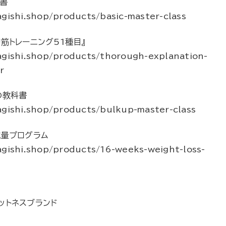
書
gishi.shop/products/basic-master-class
筋トレーニング51種目』
agishi.shop/products/thorough-explanation-
r
の教科書
agishi.shop/products/bulkup-master-class
減量プログラム
agishi.shop/products/16-weeks-weight-loss-
ットネスブランド