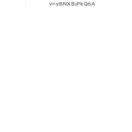
v=yBNXBjPkQ6A