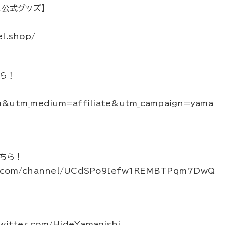
EL公式グッズ】
！
el.shop/
ちら！
m&utm_medium=affiliate&utm_campaign=yama
ちら！
e.com/channel/UCdSPo9Iefw1REMBTPqm7DwQ
itter.com/HideYamagishi