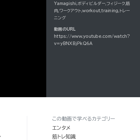
Yamagishi,ボディビルダー,フィジーク,筋
肉,ワークアウト,workout,training,トレー
ニング
動画のURL
https://www.youtube.com/watch?
v=yBNXBjPkQ6A
この動画で学べるカテゴリー
に
エンタメ
筋トレ知識