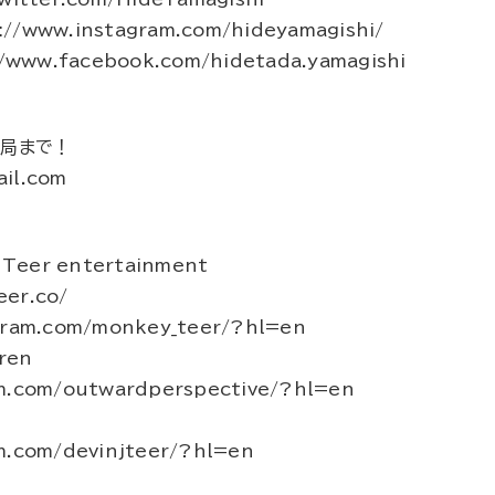
www.instagram.com/hideyamagishi/
www.facebook.com/hidetada.yamagishi
務局まで！
il.com
Teer entertainment
er.co/
gram.com/monkey_teer/?hl=en
ren
am.com/outwardperspective/?hl=en
m.com/devinjteer/?hl=en