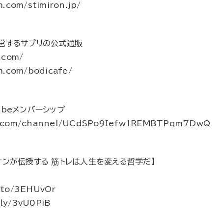
.com/stimiron.jp/
営するサプリの公式通販
.com/
m.com/bodicafe/
beメンバーシップ
e.com/channel/UCdSPo9Iefw1REMBTPqm7DwQ
オンが伝授する 筋トレは人生を変える哲学だ】
.to/3EHUvOr
ly/3vU0PiB