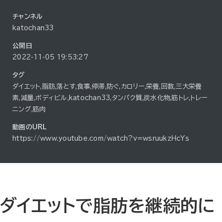
チャンネル
katochan33
公開日
2022-11-05 19:53:27
タグ
ダイエット,脂肪,落とす,食事,停滞,防ぐ,カロリー,栄養,回数,三大栄養
素,減量,ボディビル,katochan33,タンパク質,炭水化物,筋トレ,トレー
ニング,筋肉
動画のURL
https://www.youtube.com/watch?v=wsruukzHcYs
ダイエットで脂肪を継続的に