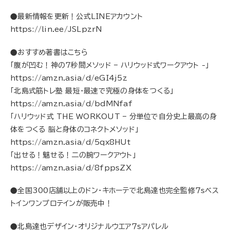
●最新情報を更新！公式LINEアカウント
https://lin.ee/JSLpzrN
●おすすめ著書はこちら
「腹が凹む！神の7秒間メソッド – ハリウッド式ワークアウト -」
https://amzn.asia/d/eGI4j5z
「北島式筋トレ塾 最短・最速で究極の身体をつくる」
https://amzn.asia/d/bdMNfaf
「ハリウッド式 THE WORKOUT – 分単位で自分史上最高の身
体をつくる 脳と身体のコネクトメソッド」
https://amzn.asia/d/5qx8HUt
「出せる！魅せる！二の腕ワークアウト」
https://amzn.asia/d/8fppsZX
●全国300店舗以上のドン・キホーテで北島達也完全監修７sベス
トインワンプロテインが販売中！
●北島達也デザイン・オリジナルウエア７sアパレル