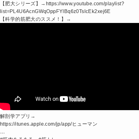
【肥大シリーズ】→https://www.youtube.com/playlist?
list=PL4U6AcnGWqOppFYlBq6z0TslcEk2xej6E
【科学的筋肥大のススメ！】→
解剖学アプリ→
https://itunes.apple.com/jp/app/ヒューマン
…