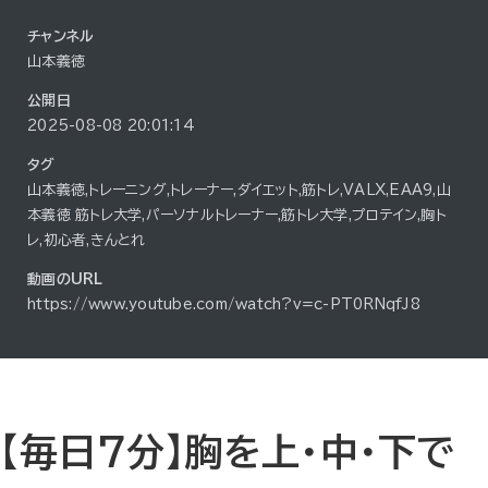
チャンネル
山本義徳
公開日
2025-08-08 20:01:14
タグ
山本義徳,トレーニング,トレーナー,ダイエット,筋トレ,VALX,EAA9,山
本義徳 筋トレ大学,パーソナルトレーナー,筋トレ大学,プロテイン,胸ト
レ,初心者,きんとれ
動画のURL
https://www.youtube.com/watch?v=c-PT0RNqfJ8
【毎日7分】胸を上・中・下で