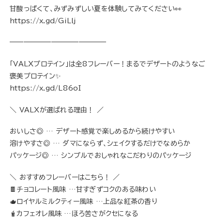
甘酸っぱくて、みずみずしい夏を体験してみてください👀
https://x.gd/GiLlj
——————————————
「VALXプロテイン」は全8フレーバー！まるでデザートのようなご
褒美プロテイン✨
https://x.gd/L86oI
＼ VALXが選ばれる理由！ ／
おいしさ◎ … デザート感覚で楽しめるから続けやすい
溶けやすさ◎ … ダマにならず、シェイクするだけでなめらか
パッケージ◎ … シンプルでおしゃれなこだわりのパッケージ
＼ おすすめフレーバーはこちら！ ／
🍫チョコレート風味 …甘すぎずコクのある味わい
🫖ロイヤルミルクティー風味 …上品な紅茶の香り
🧋カフェオレ風味 …ほろ苦さがクセになる