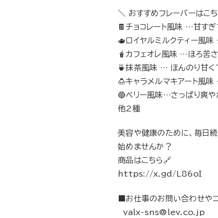
＼ おすすめフレーバーはこち
🍫チョコレート風味 …甘す
🫖ロイヤルミルクティー風味
🧋カフェオレ風味 …ほろ苦
🍵抹茶風味 … ほんのり甘
🍮キャラメルマキアート風味
🔵ベリー風味…さっぱり爽
他2種
美容や健康のために、毎日続
始めませんか？
商品はこちら🔗
https://x.gd/L86oI
■お仕事のお問い合わせや
valx-sns@lev.co.jp