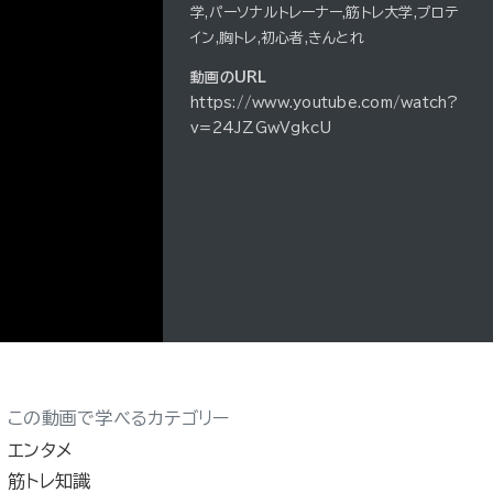
学,パーソナルトレーナー,筋トレ大学,プロテ
イン,胸トレ,初心者,きんとれ
動画のURL
https://www.youtube.com/watch?
v=24JZGwVgkcU
この動画で学べるカテゴリー
エンタメ
筋トレ知識