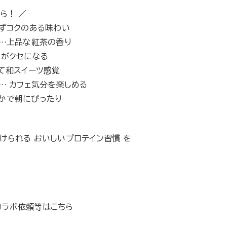
ら！ ／
ぎずコクのある味わい
 …上品な紅茶の香り
さがクセになる
くて和スイーツ感覚
 … カフェ気分を楽しめる
やかで朝にぴったり
けられる おいしいプロテイン習慣 を
コラボ依頼等はこちら