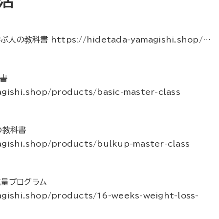
活
の教科書 https://hidetada-yamagishi.shop/…
書
gishi.shop/products/basic-master-class
の教科書
agishi.shop/products/bulkup-master-class
減量プログラム
agishi.shop/products/16-weeks-weight-loss-