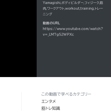
Yamagishi,ボディビルダー,フィジーク,筋
肉,ワークアウト,workout,training,トレー
ニング
動画のURL
https://www.youtube.com/watch?
v=_LM7g52WPXc
この動画で学べるカテゴリー
超
エンタメ
筋トレ知識