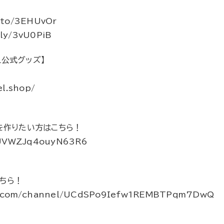
.to/3EHUvOr
ly/3vU0PiB
EL公式グッズ】
！
el.shop/
画を作りたい方はこちら！
uDUVWZJq4ouyN63R6
ちら！
e.com/channel/UCdSPo9Iefw1REMBTPqm7DwQ