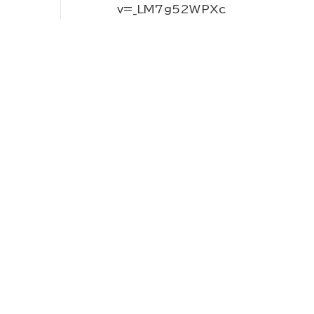
v=_LM7g52WPXc