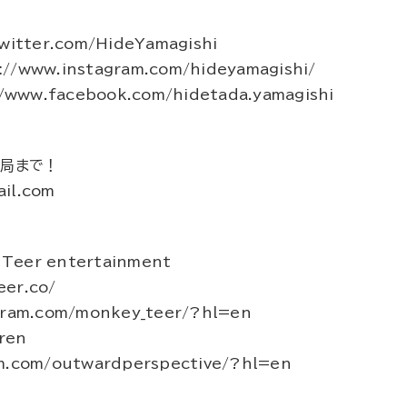
itter.com/HideYamagishi
www.instagram.com/hideyamagishi/
www.facebook.com/hidetada.yamagishi
務局まで！
il.com
Teer entertainment
er.co/
gram.com/monkey_teer/?hl=en
ren
am.com/outwardperspective/?hl=en