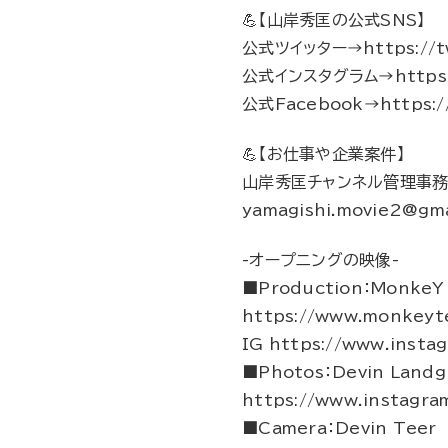
💪【山岸秀匡の公式SNS】
公式ツイッター→https://tw
公式インスタグラム→https://
公式Facebook→https://
💪【お仕事や企業案件】
山岸秀匡チャンネル管理事
yamagishi.movie2@gma
-オープニングの映像-
■Production：MonkeY 
https://www.monkeyte
IG https://www.insta
■Photos：Devin Landg
https://www.instagr
■Camera：Devin Teer