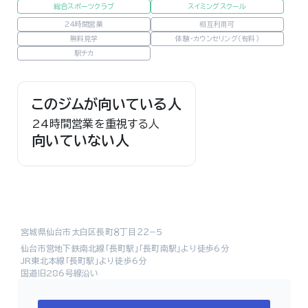
総合スポーツクラブ
スイミングスクール
24時間営業
相互利用可
無料見学
体験・カウンセリング（有料）
駅チカ
このジムが向いている人
24時間営業を重視する人
向いていない人
宮城県仙台市太白区長町８丁目２２−５
仙台市営地下鉄南北線「長町駅」「長町南駅」より徒歩6分
JR東北本線「長町駅」より徒歩6分
国道旧286号線沿い