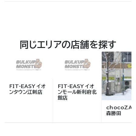
同じエリアの店舗を探す
FIT-EASY イオ
FIT-EASY イオ
ンタウン江刺店
ンモール新利府北
館店
chocoZAP
森勝田