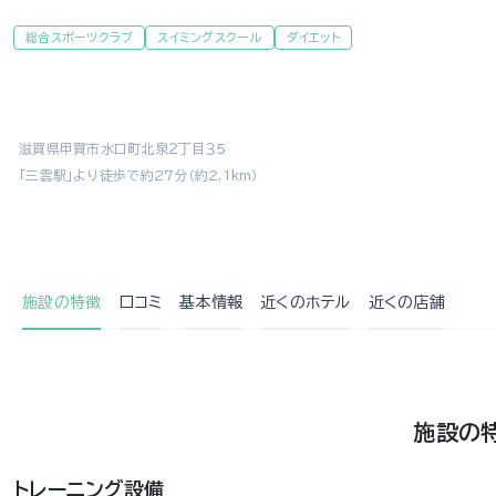
総合スポーツクラブ
スイミングスクール
ダイエット
滋賀県甲賀市水口町北泉２丁目３５
「三雲駅」より徒歩で約27分（約2.1km）
施設の特徴
口コミ
基本情報
近くの
ホテル
近くの店舗
施設の
トレーニング設備