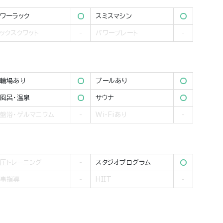
ワーラック
スミスマシン
ックスクワット
パワープレート
輪場あり
プールあり
風呂・温泉
サウナ
盤浴・ゲルマニウム
Wi-Fiあり
圧トレーニング
スタジオプログラム
事指導
HIIT