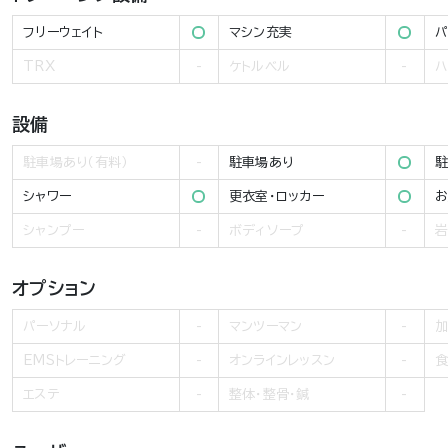
フリーウェイト
マシン充実
パ
TRX
ケトルベル
ハ
設備
駐車場あり（有料）
駐車場あり
駐
シャワー
更衣室・ロッカー
お
シャンプー
ボディソープ
岩
オプション
パーソナル
マンツーマン
加
EMSトレーニング
オンラインレッスン
食
エステ
整体・整骨・鍼