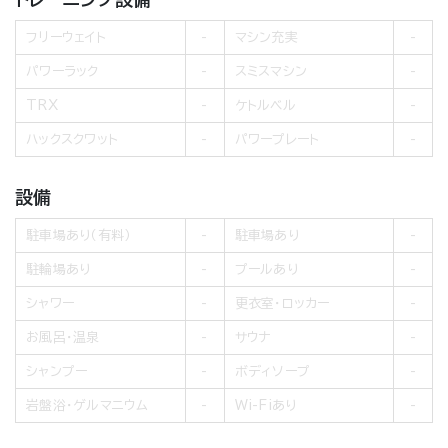
フリーウェイト
マシン充実
パワーラック
スミスマシン
TRX
ケトルベル
ハックスクワット
パワープレート
設備
駐車場あり（有料）
駐車場あり
駐輪場あり
プールあり
シャワー
更衣室・ロッカー
お風呂・温泉
サウナ
シャンプー
ボディソープ
岩盤浴・ゲルマニウム
Wi-Fiあり