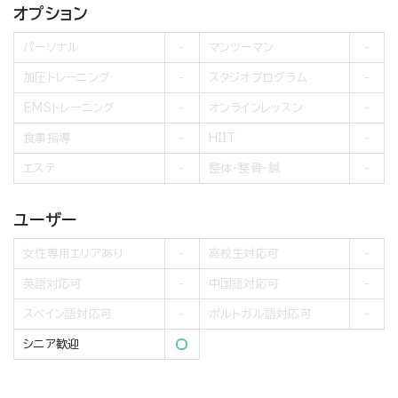
オプション
パーソナル
マンツーマン
加圧トレーニング
スタジオプログラム
EMSトレーニング
オンラインレッスン
食事指導
HIIT
エステ
整体・整骨・鍼
ユーザー
女性専用エリアあり
高校生対応可
英語対応可
中国語対応可
スペイン語対応可
ポルトガル語対応可
シニア歓迎