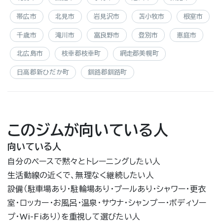
帯広市
北見市
岩見沢市
苫小牧市
根室市
千歳市
滝川市
富良野市
登別市
恵庭市
北広島市
枝幸郡枝幸町
網走郡美幌町
日高郡新ひだか町
釧路郡釧路町
このジムが向いている人
向いている人
自分のペースで黙々とトレーニングしたい人
生活動線の近くで、無理なく継続したい人
設備（駐車場あり・駐輪場あり・プールあり・シャワー・更衣
室・ロッカー・お風呂・温泉・サウナ・シャンプー・ボディソー
プ・Wi-Fiあり）を重視して選びたい人