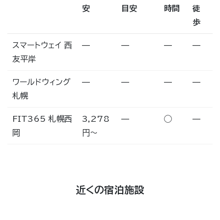
安
目安
時間
徒
歩
スマートウェイ 西
—
—
—
—
友平岸
ワールドウィング
—
—
—
—
札幌
FIT365 札幌西
3,278
—
◯
—
岡
円〜
近くの宿泊施設