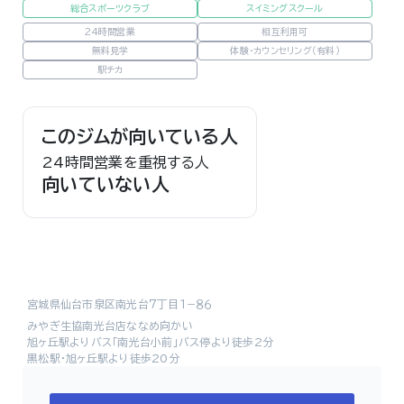
総合スポーツクラブ
スイミングスクール
24時間営業
相互利用可
無料見学
体験・カウンセリング（有料）
駅チカ
このジムが向いている人
24時間営業を重視する人
向いていない人
宮城県仙台市泉区南光台７丁目１−８６
みやぎ生協南光台店ななめ向かい
旭ヶ丘駅よりバス「南光台小前」バス停より徒歩2分
黒松駅・旭ヶ丘駅より徒歩20分