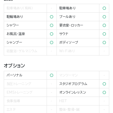
駐車場あり（有料）
駐車場あり
駐輪場あり
プールあり
シャワー
更衣室・ロッカー
お風呂・温泉
サウナ
シャンプー
ボディソープ
岩盤浴・ゲルマニウム
Wi-Fiあり
オプション
パーソナル
マンツーマン
加圧トレーニング
スタジオプログラム
EMSトレーニング
オンラインレッスン
食事指導
HIIT
エステ
整体・整骨・鍼