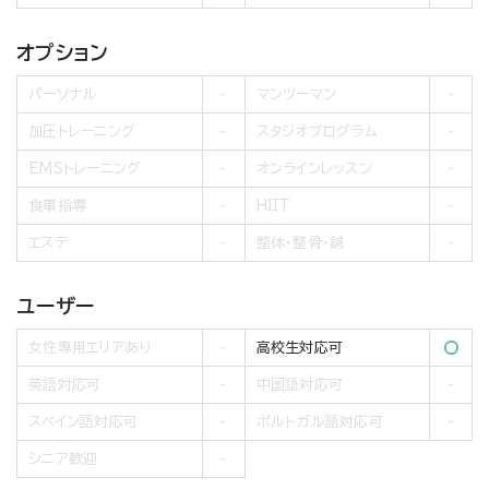
オプション
パーソナル
マンツーマン
加圧トレーニング
スタジオプログラム
EMSトレーニング
オンラインレッスン
食事指導
HIIT
エステ
整体・整骨・鍼
ユーザー
女性専用エリアあり
高校生対応可
英語対応可
中国語対応可
スペイン語対応可
ポルトガル語対応可
シニア歓迎