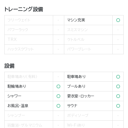
トレーニング設備
フリーウェイト
マシン充実
パワーラック
スミスマシン
TRX
ケトルベル
ハックスクワット
パワープレート
設備
駐車場あり（有料）
駐車場あり
駐輪場あり
プールあり
シャワー
更衣室・ロッカー
お風呂・温泉
サウナ
シャンプー
ボディソープ
岩盤浴・ゲルマニウム
Wi-Fiあり