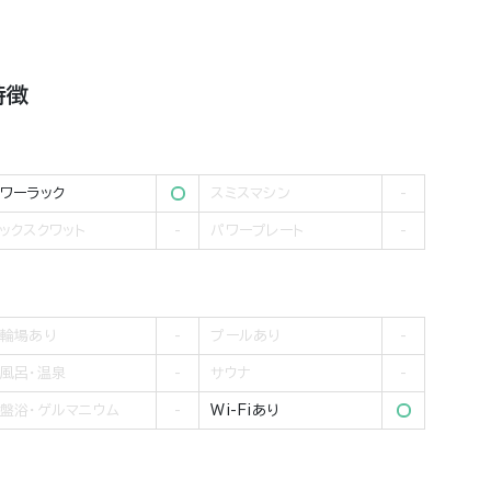
特徴
ワーラック
スミスマシン
ックスクワット
パワープレート
輪場あり
プールあり
風呂・温泉
サウナ
盤浴・ゲルマニウム
Wi-Fiあり