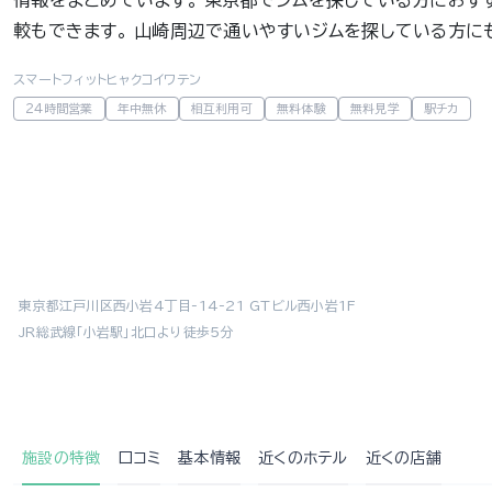
情報をまとめています。 東京都でジムを探している方におす
較もできます。 山崎周辺で通いやすいジムを探している方に
スマートフィットヒャクコイワテン
24時間営業
年中無休
相互利用可
無料体験
無料見学
駅チカ
東京都江戸川区西小岩4丁目-14-21 GTビル西小岩1F
JR総武線「小岩駅」北口より徒歩５分
施設の特徴
口コミ
基本情報
近くの
ホテル
近くの店舗