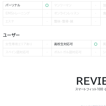
パーソナル
マンツーマン
加
EMSトレーニング
オンラインレッスン
食
エステ
整体・整骨・鍼
ユーザー
女性専用エリアあり
高校生対応可
英
スペイン語対応可
ポルトガル語対応可
シ
REVI
スマートフィット100