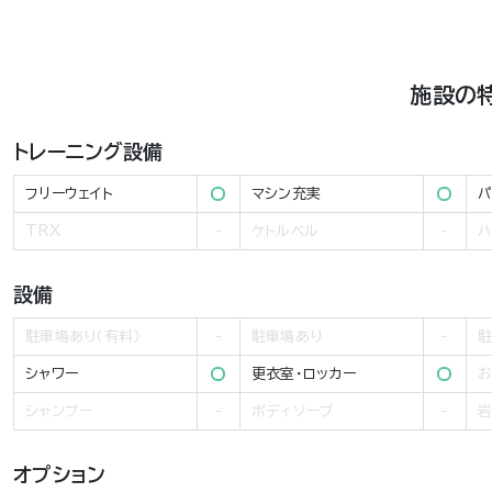
施設の
トレーニング設備
フリーウェイト
マシン充実
パ
TRX
ケトルベル
ハ
設備
駐車場あり（有料）
駐車場あり
駐
シャワー
更衣室・ロッカー
お
シャンプー
ボディソープ
岩
オプション