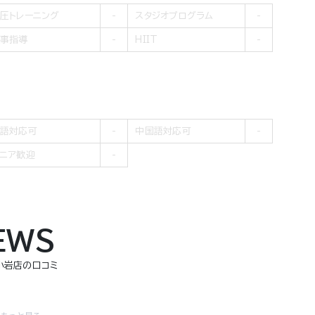
圧トレーニング
スタジオプログラム
事指導
HIIT
語対応可
中国語対応可
ニア歓迎
EWS
 小岩店の口コミ