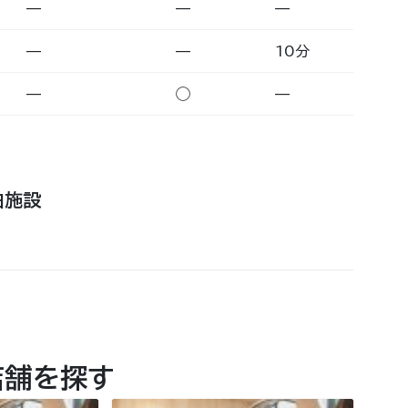
—
—
—
—
—
10分
—
◯
—
泊施設
店舗を探す