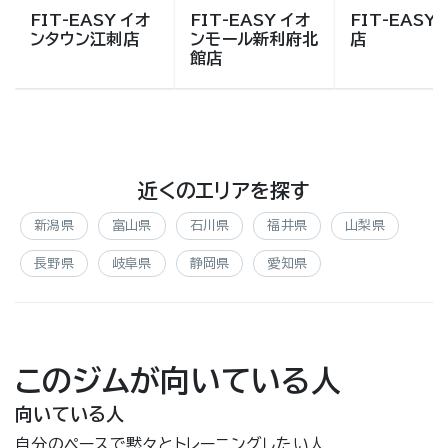
FIT-EASY イオ
FIT-EASY イオ
FIT-EASY
ンタウン江刺店
ンモール新利府北
店
館店
近くのエリアを探す
新潟県
富山県
石川県
福井県
山梨県
長野県
岐阜県
静岡県
愛知県
このジムが向いている人
向いている人
自分のペースで黙々とトレーニングしたい人