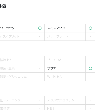
特徴
ワーラック
スミスマシン
ックスクワット
パワープレート
輪場あり
プールあり
風呂・温泉
サウナ
盤浴・ゲルマニウム
Wi-Fiあり
圧トレーニング
スタジオプログラム
事指導
HIIT