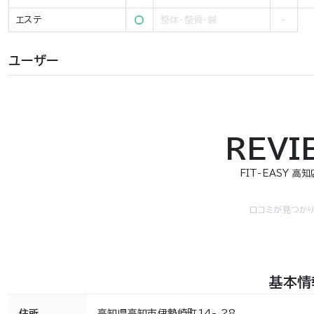
エステ
整体・整骨・鍼
ユーザー
REVI
FIT-EASY 高
口コミが見つかり
基本情
住所
高知県高知市伊勢崎町14- 28