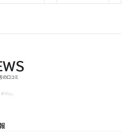
EWS
知店の口コミ
ません。
報