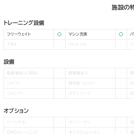
施設の
トレーニング設備
フリーウェイト
マシン充実
パ
TRX
ケトルベル
ハ
設備
駐車場あり（有料）
駐車場あり
駐
シャワー
更衣室・ロッカー
お
シャンプー
ボディソープ
岩
オプション
パーソナル
マンツーマン
加
EMSトレーニング
オンラインレッスン
食