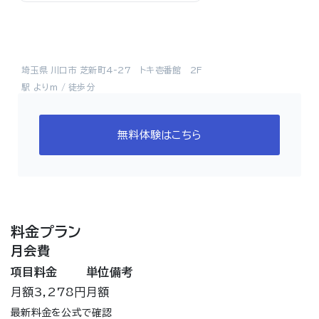
埼玉県 川口市 芝新町4-27 トキ壱番館 2F
駅 よりm / 徒歩分
無料体験はこちら
料金プラン
月会費
項目
料金
単位
備考
月額
3,278円
月額
最新料金を公式で確認