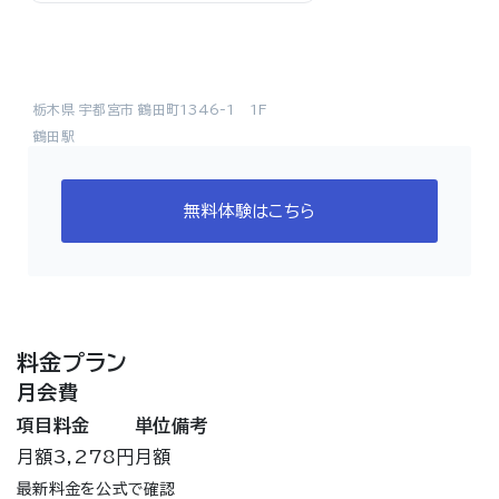
栃木県 宇都宮市 鶴田町1346-1 1F
鶴田駅
無料体験はこちら
料金プラン
月会費
項目
料金
単位
備考
月額
3,278円
月額
最新料金を公式で確認