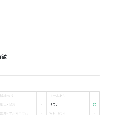
特徴
輪場あり
プールあり
風呂・温泉
サウナ
盤浴・ゲルマニウム
Wi-Fiあり