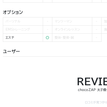
オプション
パーソナル
マンツーマン
加
EMSトレーニング
オンラインレッスン
食
エステ
整体・整骨・鍼
ユーザー
REVI
chocoZAP 太子
口コミが見つかり