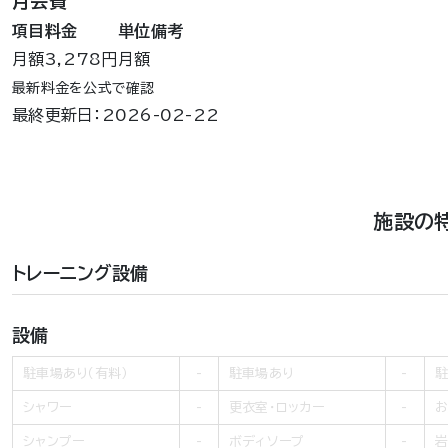
月会費
項目
料金
単位
備考
月額
3,278円
月額
最新料金を公式で確認
最終更新日：2026-02-22
施設の
トレーニング設備
設備
駐車場あり（有料）
駐車場あり
駐
シャワー
更衣室・ロッカー
お
シャンプー
ボディソープ
岩