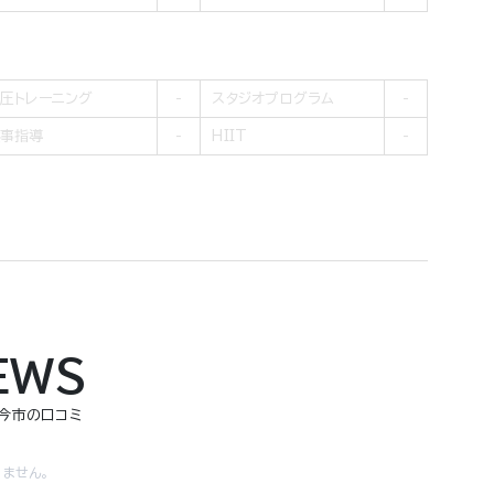
圧トレーニング
スタジオプログラム
事指導
HIIT
EWS
橋今市の口コミ
ません。