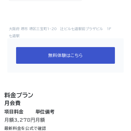
大阪府 堺市 堺区三宝町1-20 辻ビル七道駅前プラザビル 1F
七道駅
無料体験はこちら
料金プラン
月会費
項目
料金
単位
備考
月額
3,278円
月額
最新料金を公式で確認