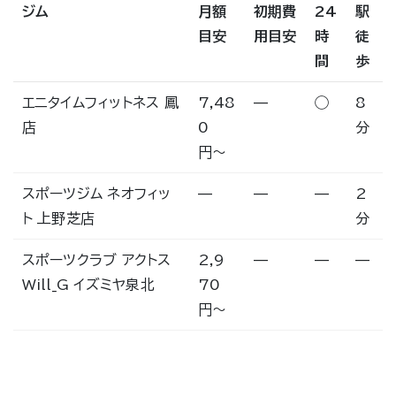
ジム
月額
初期費
24
駅
目安
用目安
時
徒
間
歩
エニタイムフィットネス 鳳
7,48
—
◯
8
店
0
分
円〜
スポーツジム ネオフィッ
—
—
—
2
ト 上野芝店
分
スポーツクラブ アクトス
2,9
—
—
—
Will_G イズミヤ泉北
70
円〜