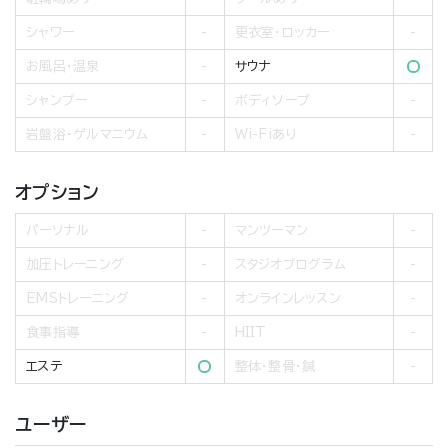
シャワー
更衣室・ロッカー
お風呂・温泉
サウナ
シャンプー
ボディソープ
岩盤浴・ゲルマニウム
Wi-Fiあり
オプション
パーソナル
マンツーマン
加圧トレーニング
スタジオプログラム
EMSトレーニング
オンラインレッスン
食事指導
HIIT
エステ
整体・整骨・鍼
ユーザー