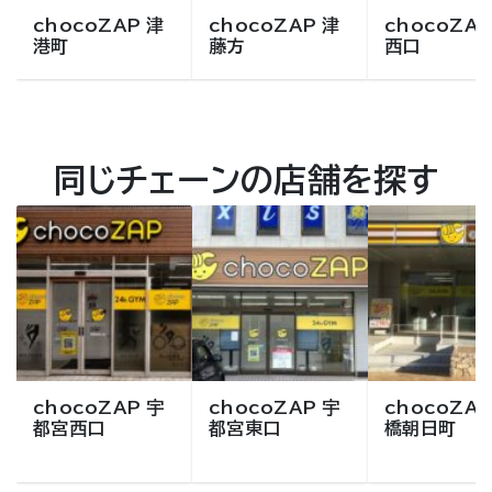
chocoZAP 津
chocoZAP 津
chocoZAP
港町
藤方
西口
同じチェーンの店舗を探す
chocoZAP 宇
chocoZAP 宇
chocoZAP
都宮西口
都宮東口
橋朝日町