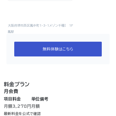
大阪府堺市西区鳳中町1-3-1メゾン千種Ｉ 1F
鳳駅
無料体験はこちら
料金プラン
月会費
項目
料金
単位
備考
月額
3,278円
月額
最新料金を公式で確認