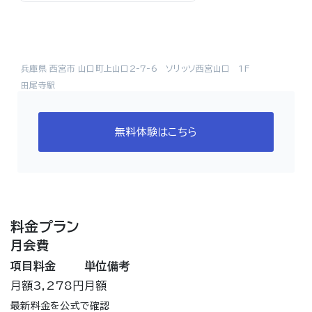
兵庫県 西宮市 山口町上山口2-7-6 ソリッソ西宮山口 1F
田尾寺駅
無料体験はこちら
料金プラン
月会費
項目
料金
単位
備考
月額
3,278円
月額
最新料金を公式で確認