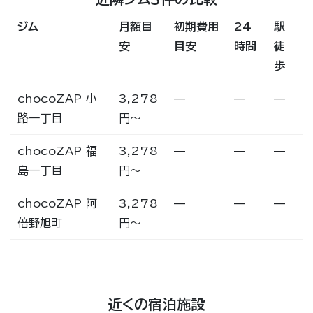
ジム
月額目
初期費用
24
駅
安
目安
時間
徒
歩
chocoZAP 小
3,278
—
—
—
路一丁目
円〜
chocoZAP 福
3,278
—
—
—
島一丁目
円〜
chocoZAP 阿
3,278
—
—
—
倍野旭町
円〜
近くの宿泊施設