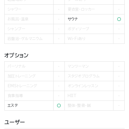
シャワー
更衣室・ロッカー
お風呂・温泉
サウナ
シャンプー
ボディソープ
岩盤浴・ゲルマニウム
Wi-Fiあり
オプション
パーソナル
マンツーマン
加圧トレーニング
スタジオプログラム
EMSトレーニング
オンラインレッスン
食事指導
HIIT
エステ
整体・整骨・鍼
ユーザー