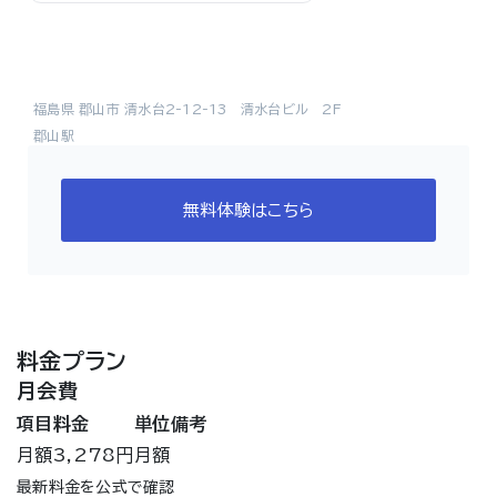
福島県 郡山市 清水台2-12-13 清水台ビル 2F
郡山駅
無料体験はこちら
料金プラン
月会費
項目
料金
単位
備考
月額
3,278円
月額
最新料金を公式で確認