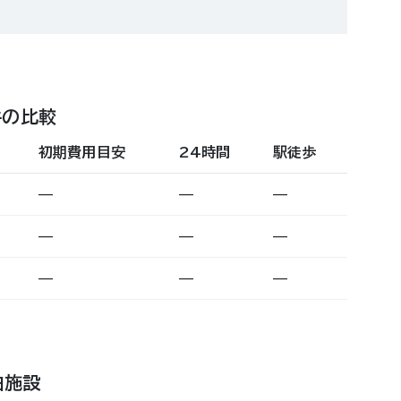
件の比較
初期費用目安
24時間
駅徒歩
—
—
—
—
—
—
—
—
—
泊施設