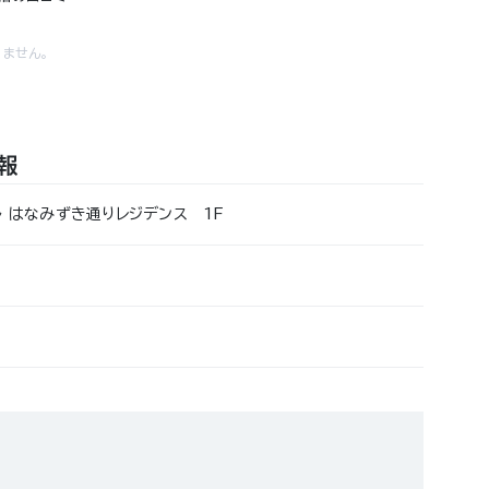
ません。
報
ル はなみずき通りレジデンス 1F