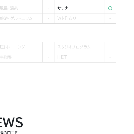
風呂・温泉
サウナ
盤浴・ゲルマニウム
Wi-Fiあり
圧トレーニング
スタジオプログラム
事指導
HIIT
EWS
手指の口コミ