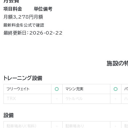
月会費
項目
料金
単位
備考
月額
3,278円
月額
最新料金を公式で確認
最終更新日：2026-02-22
施設の
トレーニング設備
フリーウェイト
マシン充実
パ
TRX
ケトルベル
ハ
設備
駐車場あり（有料）
駐車場あり
駐