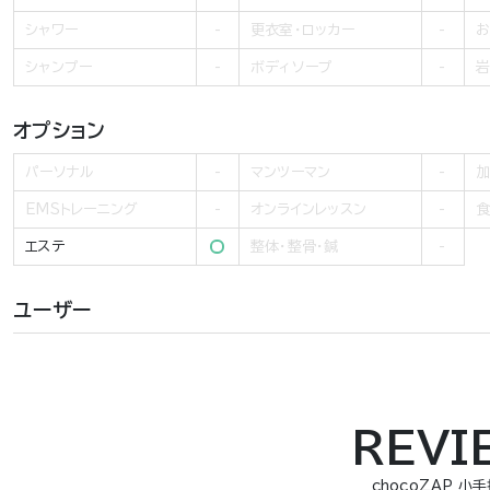
シャワー
更衣室・ロッカー
お
シャンプー
ボディソープ
岩
オプション
パーソナル
マンツーマン
加
EMSトレーニング
オンラインレッスン
食
エステ
整体・整骨・鍼
ユーザー
REVI
chocoZAP 小