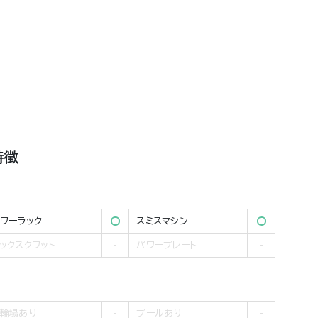
特徴
ワーラック
スミスマシン
ックスクワット
パワープレート
輪場あり
プールあり