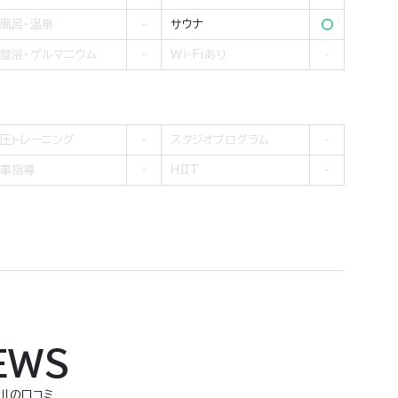
風呂・温泉
サウナ
盤浴・ゲルマニウム
Wi-Fiあり
圧トレーニング
スタジオプログラム
事指導
HIIT
EWS
奈川の口コミ