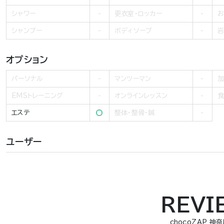
シャワー
更衣室・ロッカー
お
シャンプー
ボディソープ
岩
オプション
パーソナル
マンツーマン
加
EMSトレーニング
オンラインレッスン
食
エステ
整体・整骨・鍼
ユーザー
REVI
chocoZAP 神