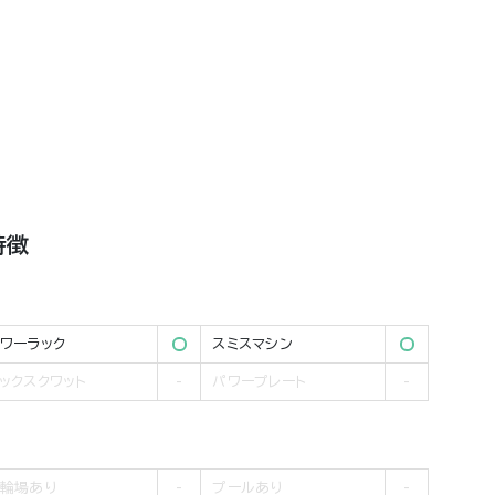
特徴
ワーラック
スミスマシン
ックスクワット
パワープレート
輪場あり
プールあり