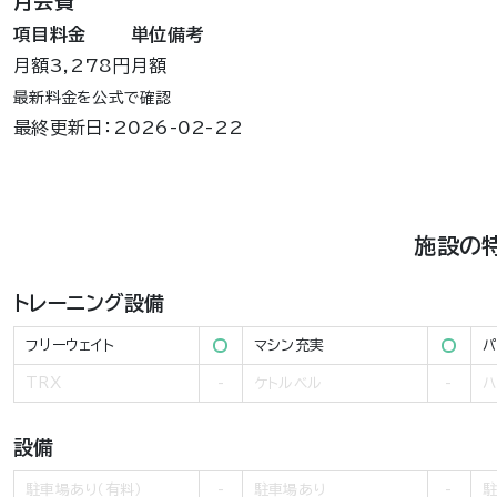
月会費
項目
料金
単位
備考
月額
3,278円
月額
最新料金を公式で確認
最終更新日：2026-02-22
施設の
トレーニング設備
フリーウェイト
マシン充実
パ
TRX
ケトルベル
ハ
設備
駐車場あり（有料）
駐車場あり
駐