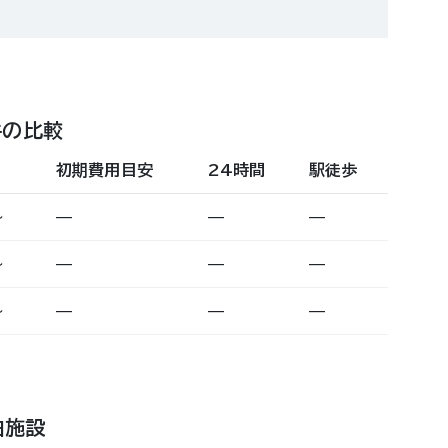
件の比較
初期費用目安
24時間
駅徒歩
〜
—
—
—
〜
—
—
—
〜
—
—
—
泊施設