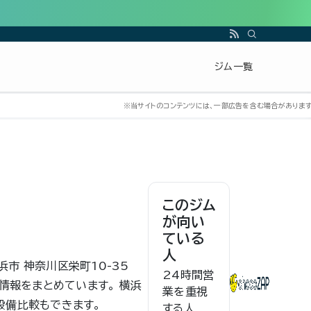
ジム一覧
このジム
が向い
ている
人
横浜市 神奈川区栄町10-35
24時間営
本情報をまとめています。 横浜
業を重視
設備比較もできます。
する人