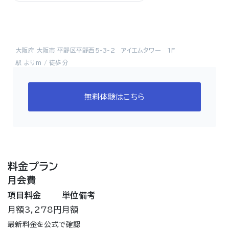
大阪府 大阪市 平野区平野西5-3-2 アイエムタワー 1F
駅 よりm / 徒歩分
無料体験はこちら
料金プラン
月会費
項目
料金
単位
備考
月額
3,278円
月額
最新料金を公式で確認