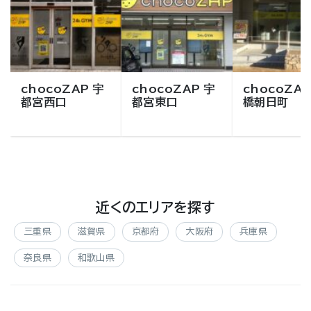
chocoZAP 宇
chocoZAP 宇
chocoZAP
都宮西口
都宮東口
橋朝日町
近くのエリアを探す
三重県
滋賀県
京都府
大阪府
兵庫県
奈良県
和歌山県