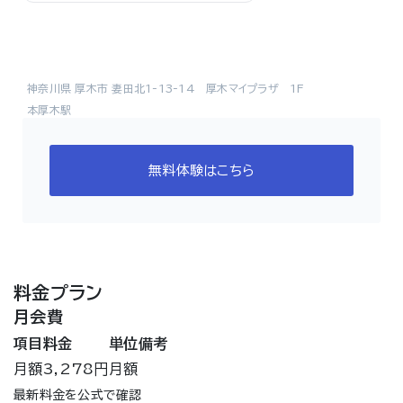
神奈川県 厚木市 妻田北1-13-14 厚木マイプラザ 1F
本厚木駅
無料体験はこちら
料金プラン
月会費
項目
料金
単位
備考
月額
3,278円
月額
最新料金を公式で確認