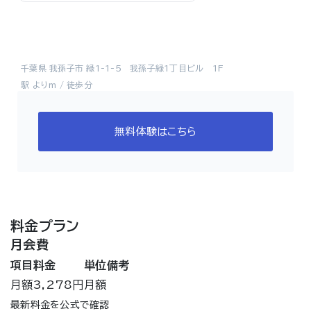
千葉県 我孫子市 緑1-1-5 我孫子緑1丁目ビル 1F
駅 よりm / 徒歩分
無料体験はこちら
料金プラン
月会費
項目
料金
単位
備考
月額
3,278円
月額
最新料金を公式で確認